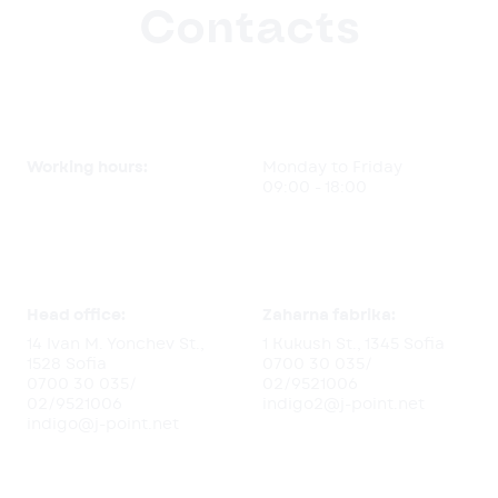
Contacts
Working hours:
Monday to Friday
09:00 - 18:00
Head office:
Zaharna fabrika:
14 Ivan M. Yonchev St.,
1 Kukush St., 1345 Sofia
1528 Sofia
0700 30 035
/
0700 30 035
/
02/9521006
02/9521006
indigo2@j-point.net
indigo@j-point.net