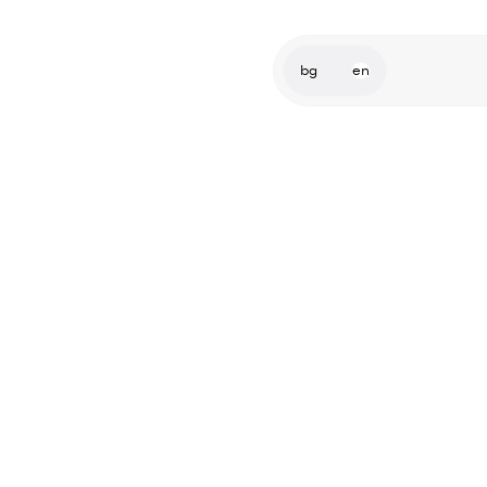
bg
en