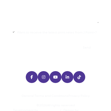
Want to receive the latest print news from J Point+?

Send





General Terms and Conditions
Privacy Policy
©
2026
All rights reserved
Development by
/
Design by