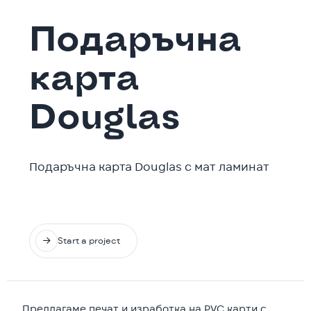
Подаръчна
карта
Douglas
Подаръчна карта Douglas с мат ламинат

Start a project
Предлагаме печат и изработка на PVC карти с