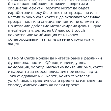
богато разнообразие от визии, покрития и
специални ефекти. Картите могат да бъдат
изработени върху бяло, цветно, прозрачно или
метализирано PVC, както и да включват частична
прозрачност или специални тактилни елементи.
По желание добавяме метализирани фолия, liquid
metal ефекти, релефен UV лак, soft-touch
покритие или комбинация от няколко
облагородявания за по-изразена структура и
акцент.
В J Point Cards можем да интегрираме и различни
функционалности – QR код, индивидуална
номерация, баркод, магнитна лента или чип, както
и варианти за персонализация при всяка карта.
Така създаваме PVC карти, които съчетават
устойчивост, практичност и прецизно изпълнение
според изискванията на всеки проект.