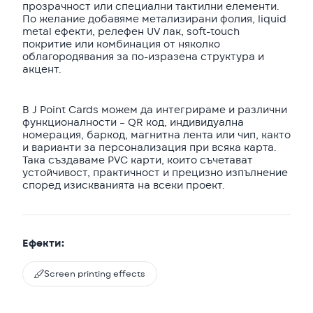
прозрачност или специални тактилни елементи.
По желание добавяме метализирани фолия, liquid
metal ефекти, релефен UV лак, soft-touch
покритие или комбинация от няколко
облагородявания за по-изразена структура и
акцент.
В J Point Cards можем да интегрираме и различни
функционалности – QR код, индивидуална
номерация, баркод, магнитна лента или чип, както
и варианти за персонализация при всяка карта.
Така създаваме PVC карти, които съчетават
устойчивост, практичност и прецизно изпълнение
според изискванията на всеки проект.
Ефекти:

Screen printing effects