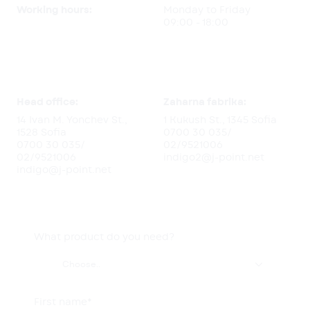
Working hours:
Monday to Friday
09:00 - 18:00
Head office:
Zaharna fabrika:
14 Ivan M. Yonchev St.,
1 Kukush St., 1345 Sofia
1528 Sofia
0700 30 035
/
0700 30 035
/
02/9521006
02/9521006
indigo2@j-point.net
indigo@j-point.net
What product do you need?

Choose..
First name*