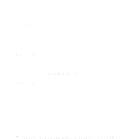
E-mail*
Attach file
My-amazing_file.pdf
Message
Want to receive the latest print news from J Point+?