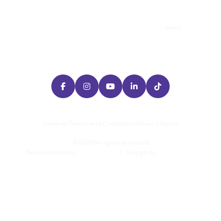

Send





General Terms and Conditions
Privacy Policy
©
2026
All rights reserved
Development by
/
Design by