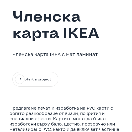
Членска
карта IKEA
Членска карта IKEA с мат ламинат

Start a project
Предлагаме печат и изработка на PVC карти с
богато разнообразие от визии, покрития и
специални ефекти. Картите могат да бъдат
изработени върху бяло, цветно, прозрачно или
метализирано PVC, както и да включват частична