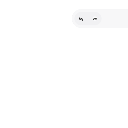
bg
en