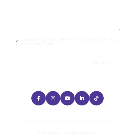
Искате ли да получавате най-новите новини за
печат от J Point+?

Изпрати





Общи условия
Политика за поверителност
©
2026
Всички права запазени