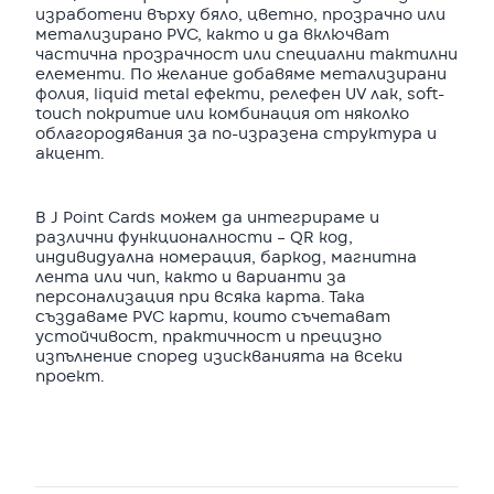
изработени върху бяло, цветно, прозрачно или
метализирано PVC, както и да включват
частична прозрачност или специални тактилни
елементи. По желание добавяме метализирани
фолия, liquid metal ефекти, релефен UV лак, soft-
touch покритие или комбинация от няколко
облагородявания за по-изразена структура и
акцент.
В J Point Cards можем да интегрираме и
различни функционалности – QR код,
индивидуална номерация, баркод, магнитна
лента или чип, както и варианти за
персонализация при всяка карта. Така
създаваме PVC карти, които съчетават
устойчивост, практичност и прецизно
изпълнение според изискванията на всеки
проект.