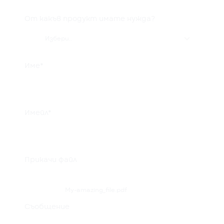
От какъв продукт имате нужда?

Избери..
Име*
Имейл*
Прикачи файл
My-amazing_file.pdf
Съобщение