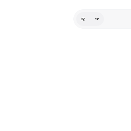
bg
en